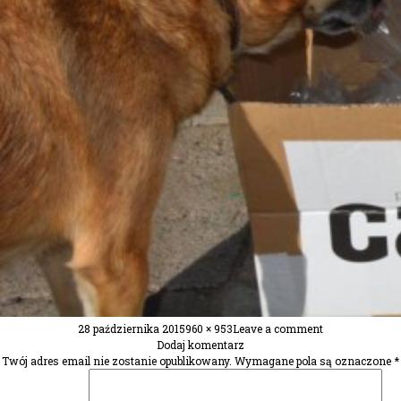
Posted
Full
28 października 2015
960 × 953
Leave a comment
on
size
Dodaj komentarz
Twój adres email nie zostanie opublikowany.
Wymagane pola są oznaczone
*