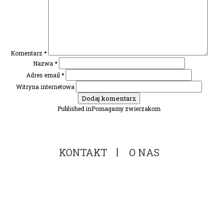
Komentarz
*
Nazwa
*
Adres email
*
Witryna internetowa
Nawigacja
Published in
Pomagamy zwierzakom
wpisu
KONTAKT
O NAS