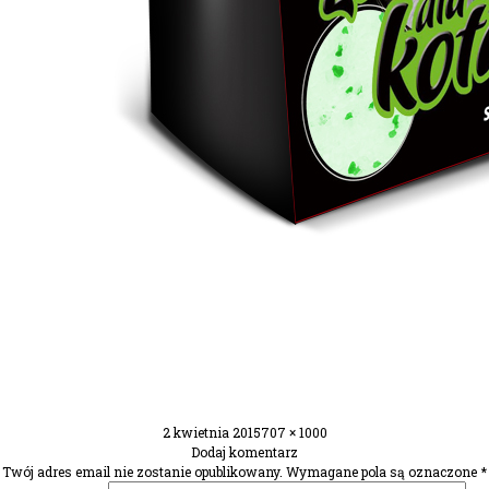
Posted
Full
2 kwietnia 2015
707 × 1000
on
size
Dodaj komentarz
Twój adres email nie zostanie opublikowany.
Wymagane pola są oznaczone
*