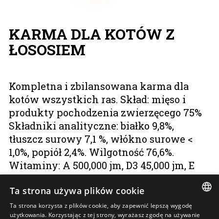
KARMA DLA KOTÓW Z
ŁOSOSIEM
Kompletna i zbilansowana karma dla
kotów wszystkich ras. Skład: mięso i
produkty pochodzenia zwierzęcego 75%
Składniki analityczne: białko 9,8%,
tłuszcz surowy 7,1 %, włókno surowe <
1,0%, popiół 2,4%. Wilgotność 76,6%.
Witaminy: A 500,000 jm, D3 45,000 jm, E
4000 mg, K40 mg. Karma nie zawiera zbóż
Ta strona używa plików cookie
ani glutenu.
Ta strona korzysta z plików cookie, aby zapewnić lepszą wygodę
POLISH
użytkowania. Korzystając z tej strony, wyrażasz zgodę na używanie
300 g